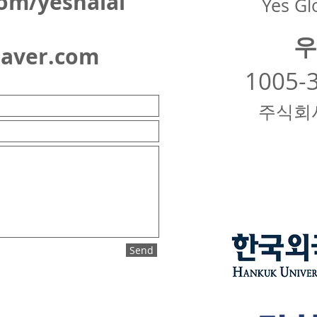
om/yeshalal
Yes Glo
우
naver.com
1005-
주식회
Send