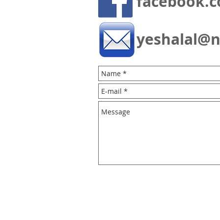
facebook.c
yeshalal@