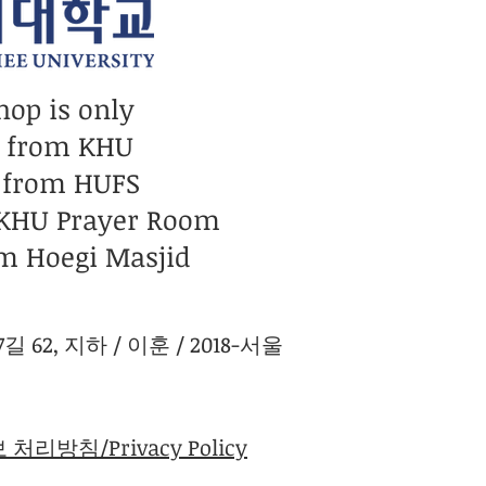
hop is only
n from KHU
 from HUFS
 KHU Prayer Room
m Hoegi Masjid
 62, 지하 / 이훈 / 2018-서울
처리방침/Privacy Policy