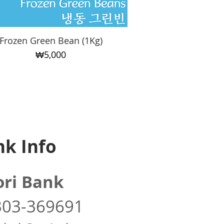
Frozen Green Bean (1Kg)
Quick View
Price
₩5,000
k Info
ri Bank
303-369691