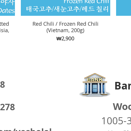
tted
Red Chili / Frozen Red Chili
Quick View
sia,
(Vietnam, 200g)
Price
₩2,900
8
Ban
Woo
278
1005-