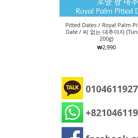
Pitted Dates / Royal Palm Pi
Quick View
Date / 씨 없는 대추야자 (Tuni
200g)
Price
₩2,990
0104611927
+821046119