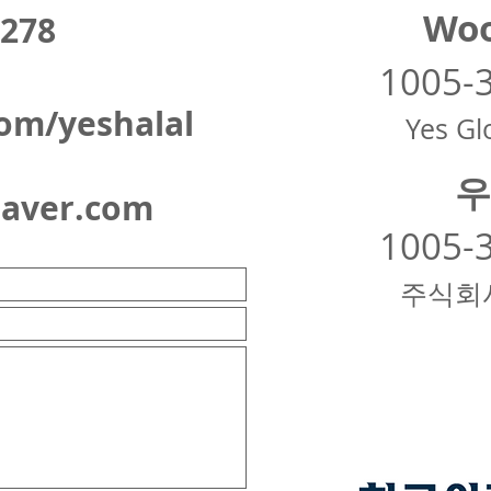
Woo
278
1005-
om/yeshalal
Yes Glo
우
naver.com
1005-
주식회