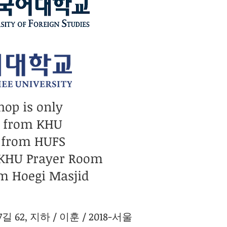
hop is only
n from KHU
 from HUFS
 KHU Prayer Room
m Hoegi Masjid
 62, 지하 / 이훈 / 2018-서울